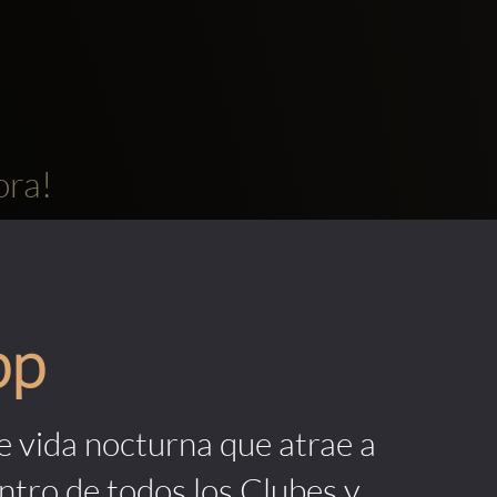
ora!
pp
de vida nocturna que atrae a
ntro de todos los Clubes y