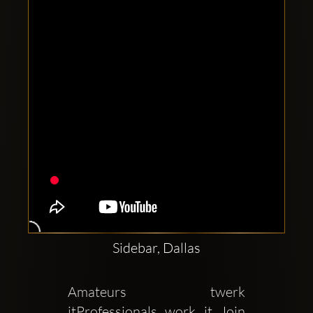
Clubbable
Redes
sociales:
Sidebar, Dallas
Amateurs twerk 
itProfessionals work it Join 