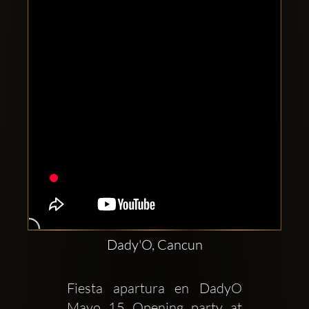
Clubbable
Redes
sociales:
Dady'O, Cancun
Fiesta apartura en DadyO 
Mayo 15 Opening party at 