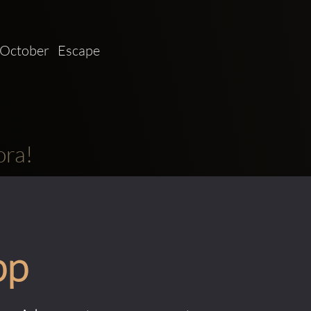
October  Escape 
ora!
pp