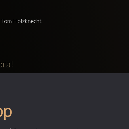
 Tom Holzknecht 
ora!
pp