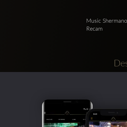
Music Shermanol
Recam
Des