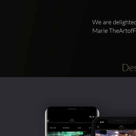
We are delighte
Marie TheArtofF
Des