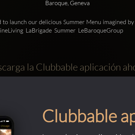
Baroque, Geneva
d to launch our delicious Summer Menu imagined by 
ineLiving  LaBrigade  Summer  LeBaroqueGroup
carga la Clubbable aplicación ah
Clubbable a