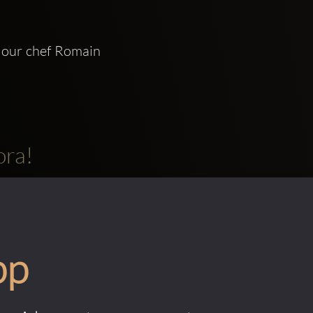
our chef Romain 
ora!
pp