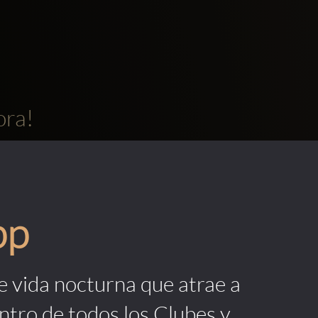
ora!
pp
de vida nocturna que atrae a
ntro de todos los Clubes y