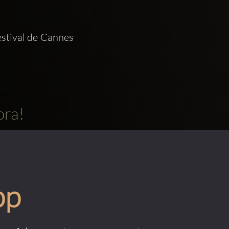
ival de Cannes 
ora!
pp