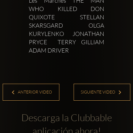
Les Marches THE MAN 
WHO KILLED DON 
QUIXOTE  STELLAN 
SKARSGARD  OLGA 
KURYLENKO  JONATHAN 
PRYCE  TERRY GILLIAM  
ADAM DRIVER 
ANTERIOR VIDEO
SIGUIENTE VIDEO
Descarga la Clubbable
aplicación ahora!