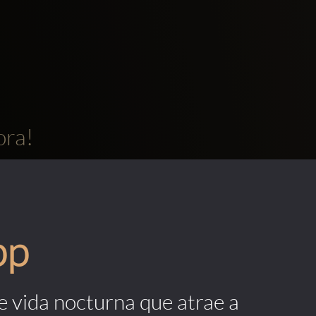
ora!
pp
de vida nocturna que atrae a