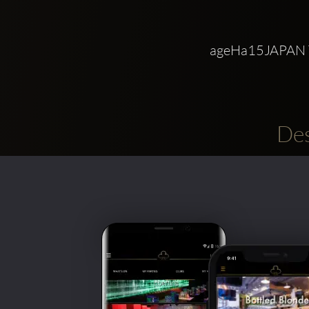
ageHa15JAPAN
Des