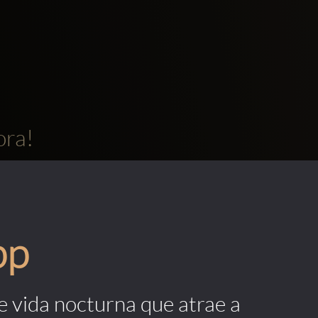
ora!
pp
de vida nocturna que atrae a