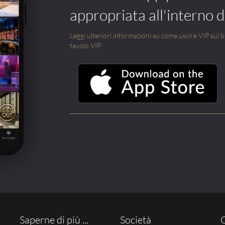
appropriata all'interno di
Leggi ulteriori informazioni su come uscire VIP sul blo
tavolo VIP.
Saperne di più ...
Società