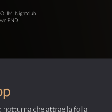
OHM Nightclub 
 own PND 
pp
a notturna che attrae la folla