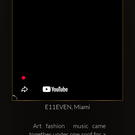
Clubbable
Social
network:
E11EVEN, Miami
 Art fashion  music came 
together under one roof for a 