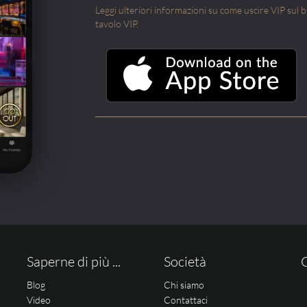
Leggi ulteriori informazioni su come uscire VIP sul blo
tavolo VIP.
Saperne di più ...
Società
Blog
Chi siamo
Video
Contattaci