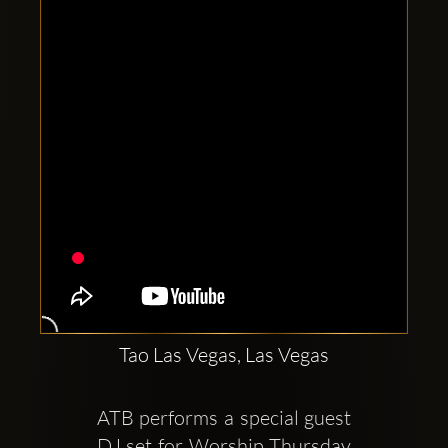
Clubbable
Social
network:
Tao Las Vegas, Las Vegas
ATB performs a special guest 
DJ set for Worship Thursday 