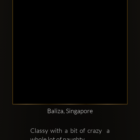
Clubbable
Social
network:
Baliza, Singapore
Classy with a bit of crazy  a 
whole lot of naughty