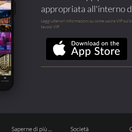
appropriata all'interno di
Leggi ulteriori informazioni su come uscire VIP sul blo
tavolo VIP.
Saperne di più ...
Società