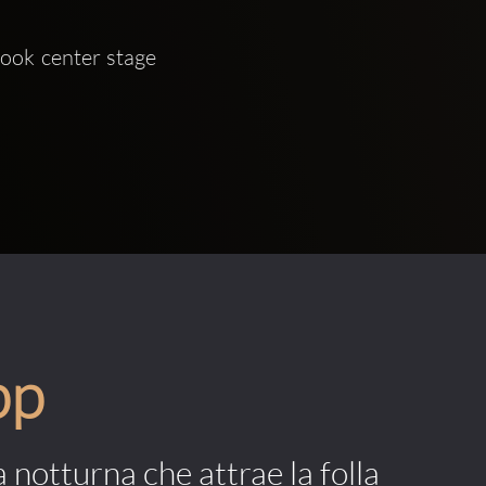
ook center stage 
pp
a notturna che attrae la folla