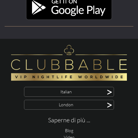
>
Italian
>
London
Saperne di più ...
Blog
Video