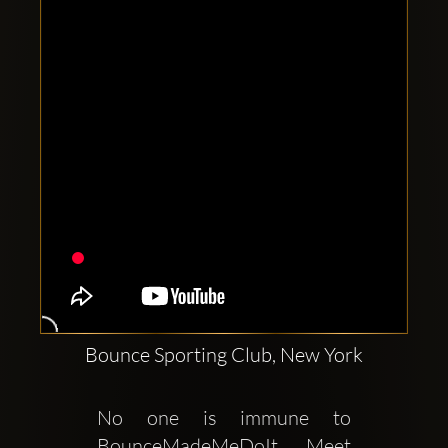
Clubbable
Social
network:
Bounce Sporting Club, New York
No one is immune to 
BounceMadeMeDoIt Meet 