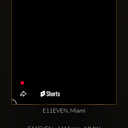
Clubbable
Social
network:
E11EVEN, Miami