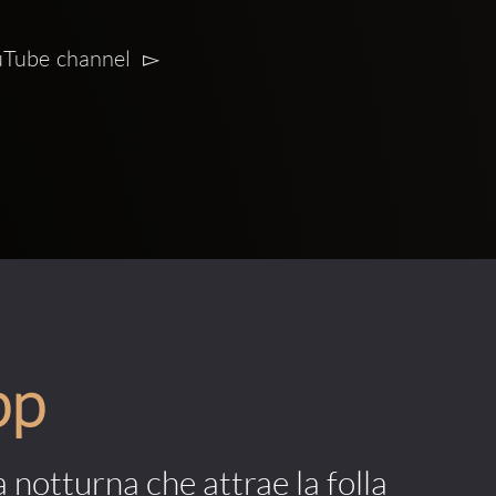
uTube channel  ▻ 
pp
a notturna che attrae la folla