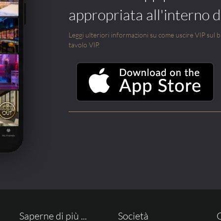
appropriata all'interno di
Leggi ulteriori informazioni su come uscire VIP sul blo
tavolo VIP.
Saperne di più ...
Società