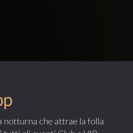
pp
a notturna che attrae la folla