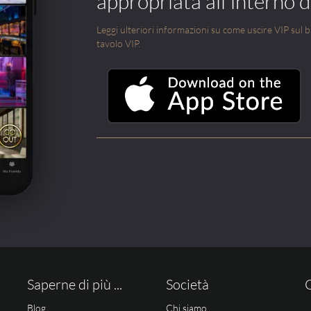
appropriata all'interno di
Leggi ulteriori informazioni su come uscire VIP sul blo
tavolo VIP.
Saperne di più ...
Società
Blog
Chi siamo