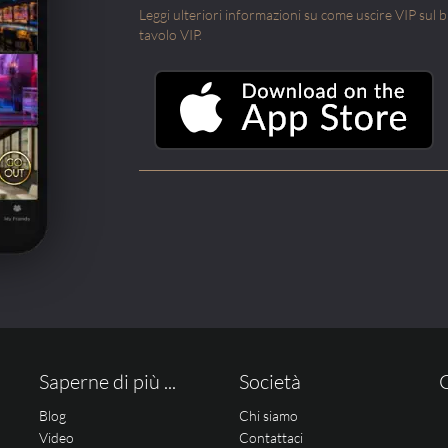
Leggi ulteriori informazioni su come uscire VIP sul blo
tavolo VIP.
Saperne di più ...
Società
Blog
Chi siamo
Video
Contattaci