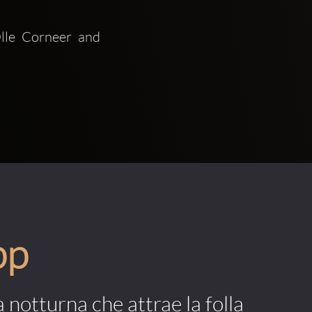
lle Corneer and 
pp
a notturna che attrae la folla