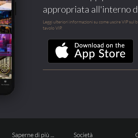
appropriata all'interno di
Leggi ulteriori informazioni su come uscire VIP sul blo
tavolo VIP.
Saperne di più ...
Società