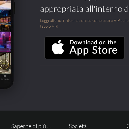
appropriata all'interno di
Leggi ulteriori informazioni su come uscire VIP sul blo
tavolo VIP.
Saperne di più ...
Società