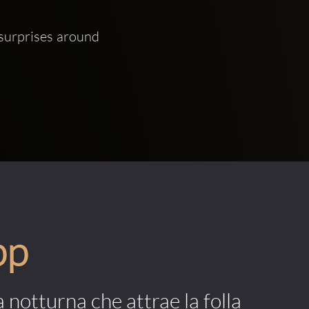
 surprises around 
pp
a notturna che attrae la folla