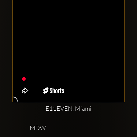
Clubbable
Social
network:
E11EVEN, Miami
MDW