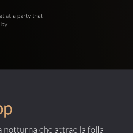
 at a party that 
 by 
pp
a notturna che attrae la folla