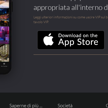
appropriata all'interno di
Leggi ulteriori informazioni su come uscire VIP sul blo
tavolo VIP.
Saperne di più ...
Società