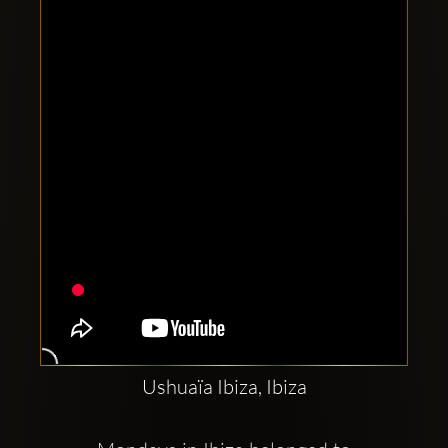
Clubbable
Social
network:
Ushuaïa Ibiza, Ibiza