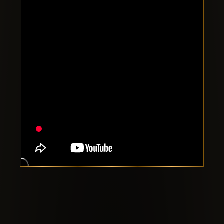
Clubbable
Social
network: