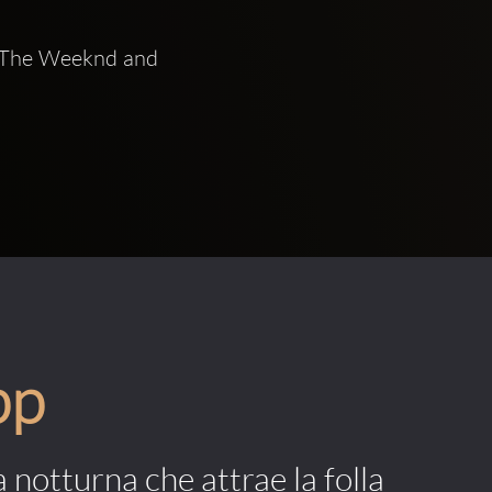
 The Weeknd and 
pp
a notturna che attrae la folla