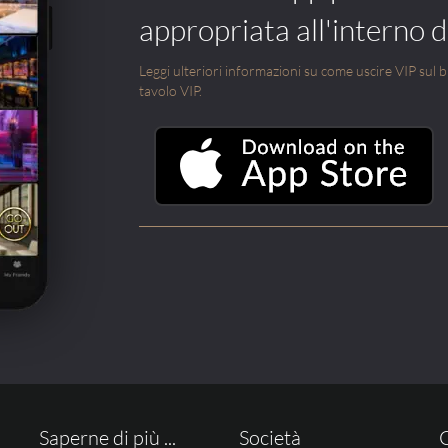
appropriata all'interno di
Leggi ulteriori informazioni su come uscire VIP sul blo
tavolo VIP.
Saperne di più ...
Società