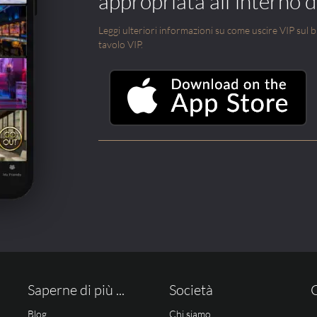
appropriata all'interno di
Leggi ulteriori informazioni su come uscire VIP sul blo
tavolo VIP.
Saperne di più ...
Società
Blog
Chi siamo