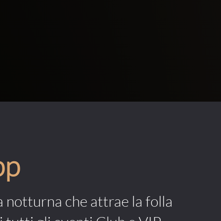
pp
a notturna che attrae la folla