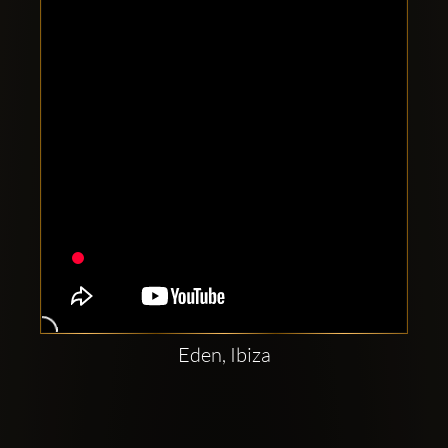
Clubbable
Social
network:
Eden, Ibiza