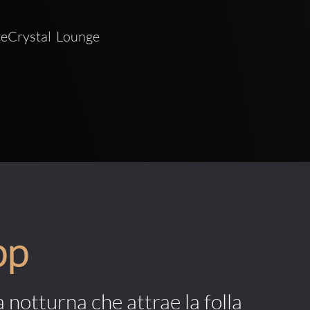
teCrystal Lounge 
pp
a notturna che attrae la folla