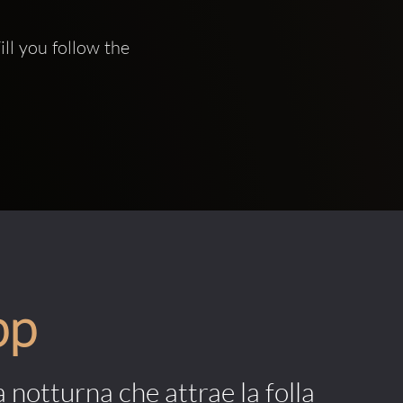
l you follow the 
pp
a notturna che attrae la folla