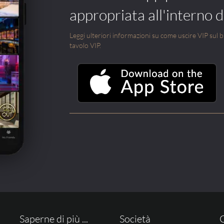
appropriata all'interno di
Leggi ulteriori informazioni su come uscire VIP sul blo
tavolo VIP.
Saperne di più ...
Società