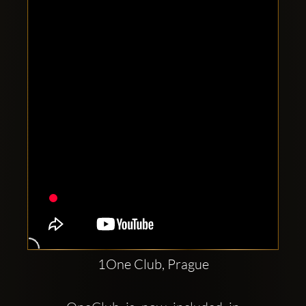
Clubbable
Social
network:
1One Club, Prague