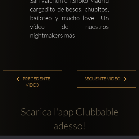
San Valentín en Shôko Madrid 
cargadito de besos, chupitos, 
bailoteo y mucho love  Un 
vídeo de nuestros 
nightmakers más
PRECEDENTE
SEGUENTE VIDEO
VIDEO
Scarica l'app Clubbable
adesso!