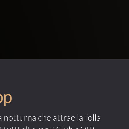
pp
a notturna che attrae la folla