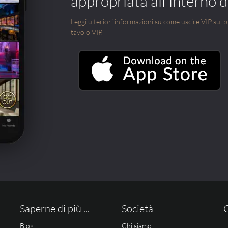
appropriata all'interno di
Leggi ulteriori informazioni su come uscire VIP sul blo
tavolo VIP.
Saperne di più ...
Società
Blog
Chi siamo