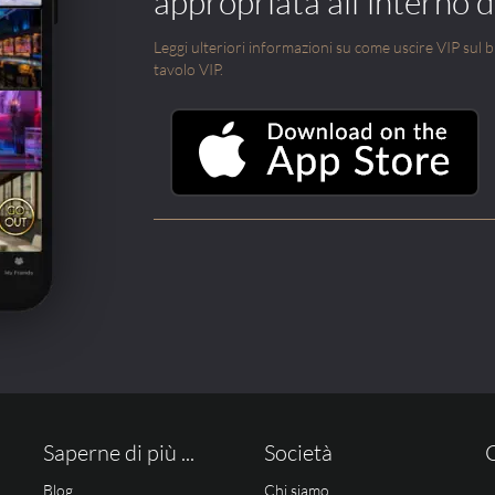
appropriata all'interno di
Leggi ulteriori informazioni su come uscire VIP sul blo
tavolo VIP.
Saperne di più ...
Società
Blog
Chi siamo