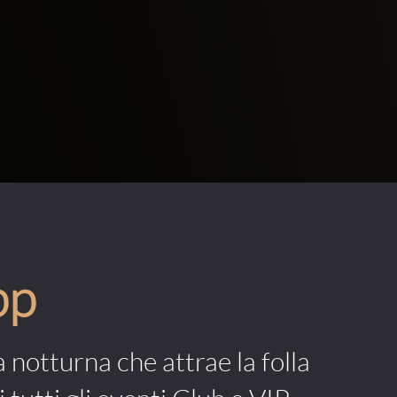
pp
a notturna che attrae la folla