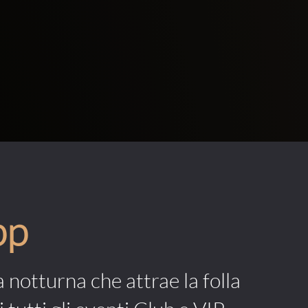
pp
a notturna che attrae la folla