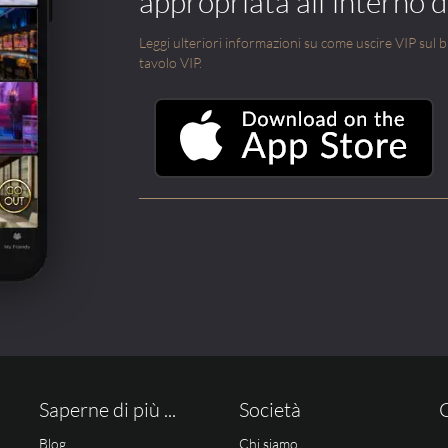
appropriata all'interno di
Leggi ulteriori informazioni su come uscire VIP sul blo
tavolo VIP.
Saperne di più ...
Società
Blog
Chi siamo