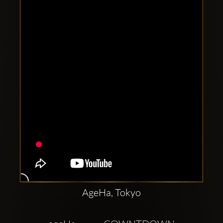
Clubbable
Social
network:
AgeHa, Tokyo