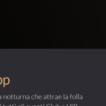
pp
a notturna che attrae la folla