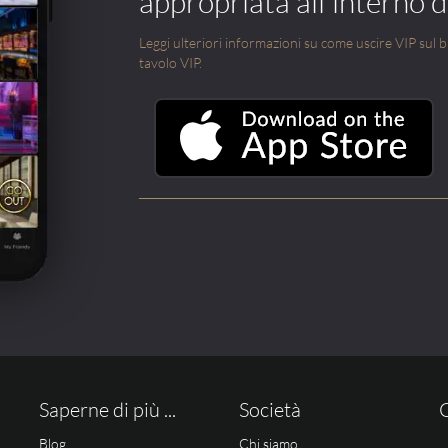
appropriata all'interno di
Leggi ulteriori informazioni su come uscire VIP sul blo
tavolo VIP.
Saperne di più ...
Società
Blog
Chi siamo