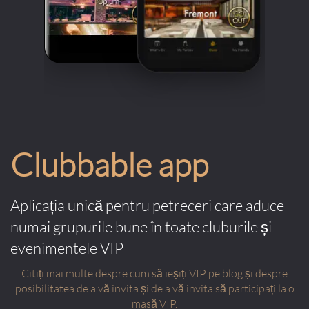
Clubbable app
Aplicația unică pentru petreceri care aduce
numai grupurile bune în toate cluburile și
evenimentele VIP
Citiți mai multe despre cum să ieșiți VIP pe blog și despre
posibilitatea de a vă invita și de a vă invita să participați la o
masă VIP.