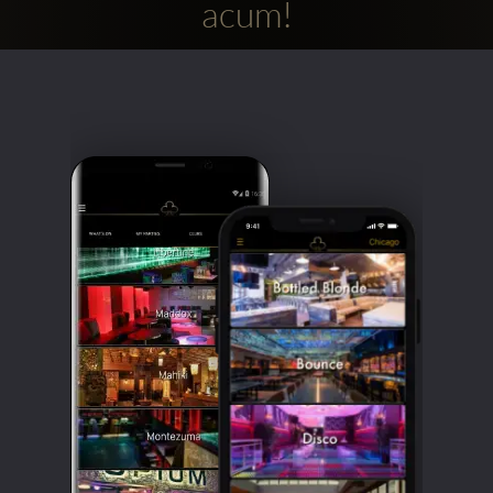
acum!