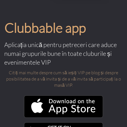
Clubbable app
Aplicația unică pentru petreceri care aduce
numai grupurile bune în toate cluburile și
evenimentele VIP
Citiți mai multe despre cum să ieșiți VIP pe blog și despre
posibilitatea de a vă invita și de a vă invita să participați la o
masă VIP.