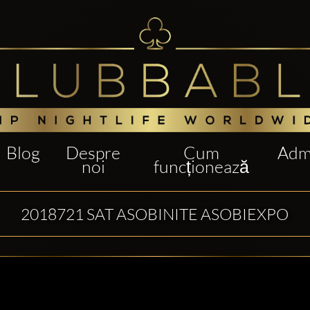
Blog
Despre
Cum
Admi
noi
funcționează
2018721 SAT ASOBINITE ASOBIEXPO