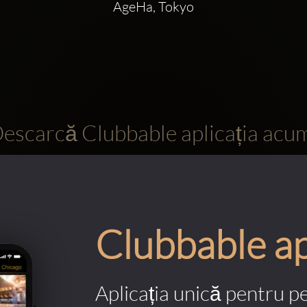
AgeHa, Tokyo
escarcă Clubbable aplicația acu
Clubbable a
Aplicația unică pentru p