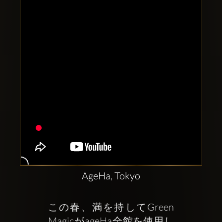
Clubbable
Conturi
sociale:
AgeHa, Tokyo
この春、満を持してGreen 
MagicがageHa全館を使用し