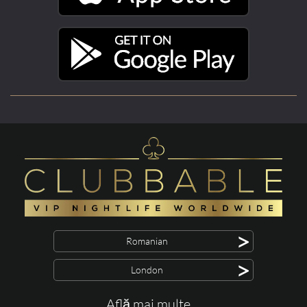
>
Romanian
>
London
Află mai multe ...