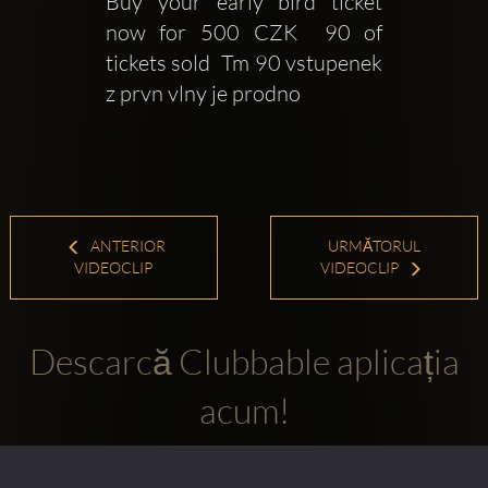
Buy your early bird ticket 
now for 500 CZK  90 of 
tickets sold  Tm 90 vstupenek 
z prvn vlny je prodno   
ANTERIOR
URMĂTORUL
VIDEOCLIP
VIDEOCLIP
Descarcă Clubbable aplicația
acum!