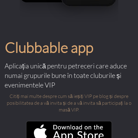
Clubbable app
Aplicația unică pentru petreceri care aduce
numai grupurile bune în toate cluburile și
evenimentele VIP
Citiți mai multe despre cum să ieșiți VIP pe blog și despre
posibilitatea de a vă invita și de a vă invita să participați la o
masă VIP.