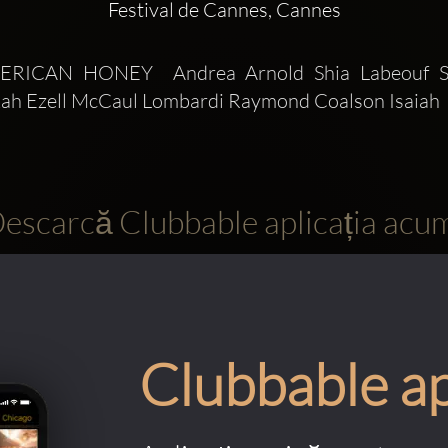
Festival de Cannes, Cannes
ERICAN HONEY  Andrea Arnold Shia Labeouf Sas
ah Ezell McCaul Lombardi Raymond Coalson Isaiah 
escarcă Clubbable aplicația acu
Clubbable a