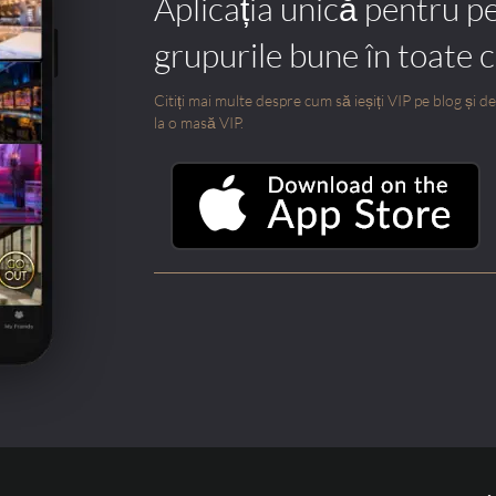
Aplicația unică pentru p
grupurile bune în toate 
Citiți mai multe despre cum să ieșiți VIP pe blog și des
la o masă VIP.