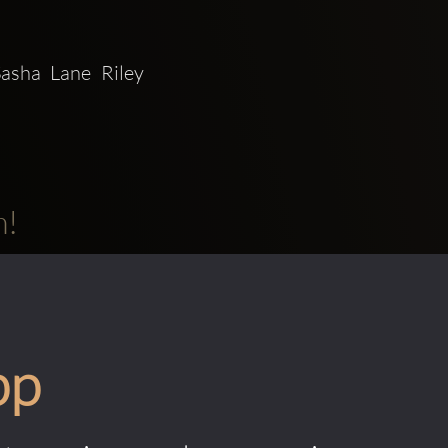
ha Lane Riley 
m!
pp