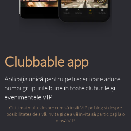
Clubbable app
Aplicația unică pentru petreceri care aduce
numai grupurile bune în toate cluburile și
evenimentele VIP
Citiți mai multe despre cum să ieșiți VIP pe blog și despre
posibilitatea de a vă invita și de a vă invita să participați la o
masă VIP.