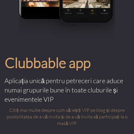
Clubbable app
Aplicația unică pentru petreceri care aduce
numai grupurile bune în toate cluburile și
evenimentele VIP
Citiți mai multe despre cum să ieșiți VIP pe blog și despre
posibilitatea de a vă invita și de a vă invita să participați la o
masă VIP.