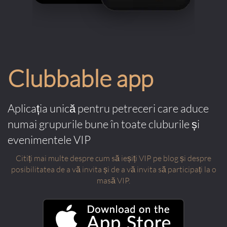
Clubbable app
Aplicația unică pentru petreceri care aduce
numai grupurile bune în toate cluburile și
evenimentele VIP
Citiți mai multe despre cum să ieșiți VIP pe blog și despre
posibilitatea de a vă invita și de a vă invita să participați la o
masă VIP.