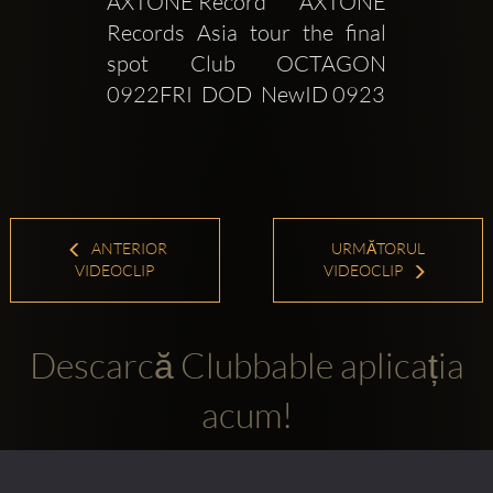
AXTONE Record       AXTONE 
Records Asia tour the final 
spot Club OCTAGON 
0922FRI  DOD  NewID 0923
ANTERIOR
URMĂTORUL
VIDEOCLIP
VIDEOCLIP
Descarcă Clubbable aplicația
acum!