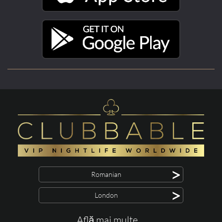
>
Romanian
>
London
Află mai multe ...