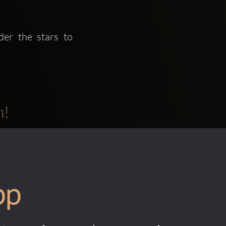
er the stars to 
m!
pp