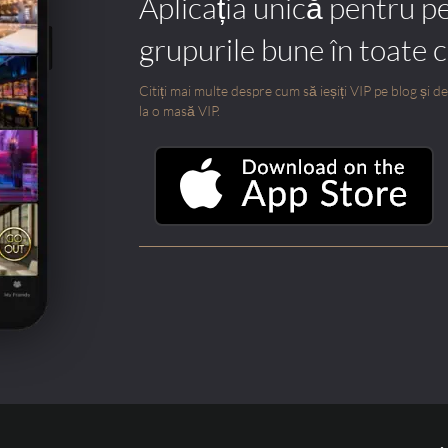
Aplicația unică pentru p
grupurile bune în toate 
Citiți mai multe despre cum să ieșiți VIP pe blog și des
la o masă VIP.