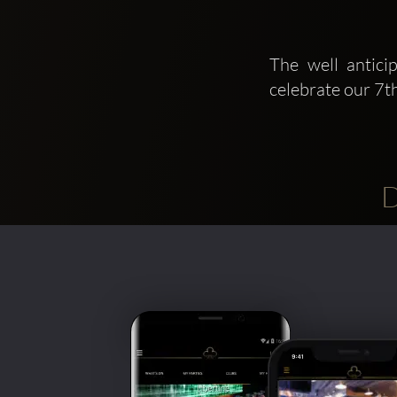
The well antici
celebrate our 7t
D