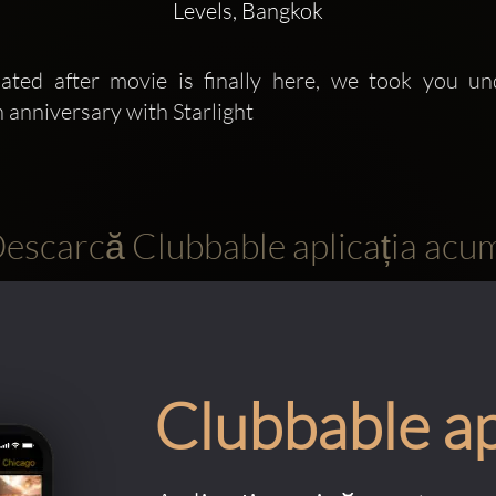
Levels, Bangkok
pated after movie is finally here, we took you und
h anniversary with Starlight
escarcă Clubbable aplicația acu
Clubbable a